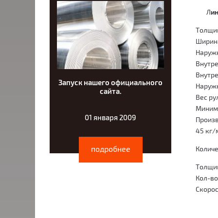
Л
ин
Толщин
Ширина
Наружн
Внутре
Внутре
Запуск нашего официального
Наружн
сайта.
Вес ру
Миним
01 января 2009
Произв
45 кг/
подробнее
Количе
Толщина
Кол-в
Скоро