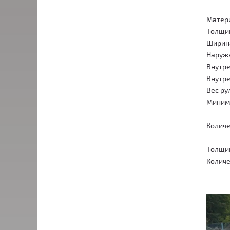
Матери
Толщин
Ширина
Наруж
Внутре
Внутре
Вес ру
Миним
Количе
Толщи
Коли