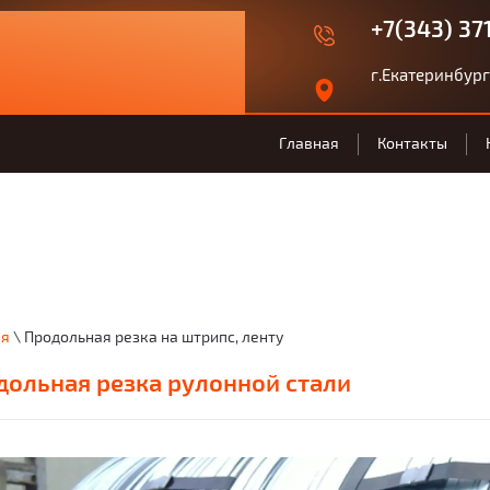
+7(343) 37
г.Екатеринбург,
Главная
Контакты
ая
\ Продольная резка на штрипс, ленту
дольная резка рулонной стали